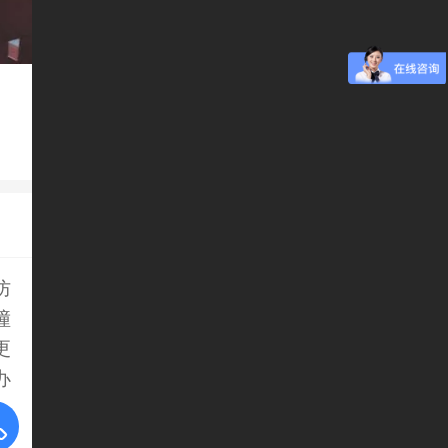
防
撞
更
办